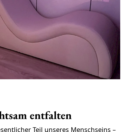
chtsam entfalten
wesentlicher Teil unseres Menschseins –