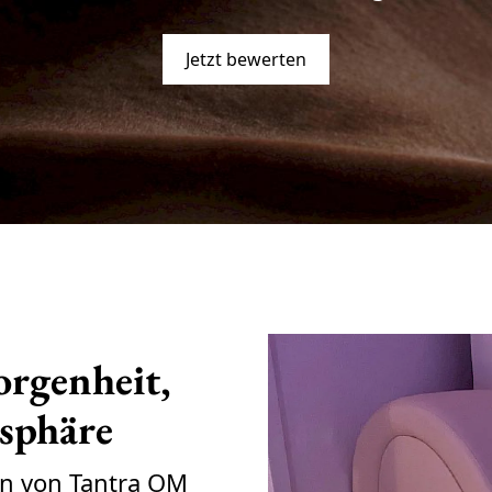
Jetzt bewerten
rgenheit,
osphäre
en von Tantra OM