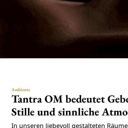
Ambiente
Tantra OM bedeutet Gebo
Stille und sinnliche Atm
In unseren liebevoll gestalteten Räum