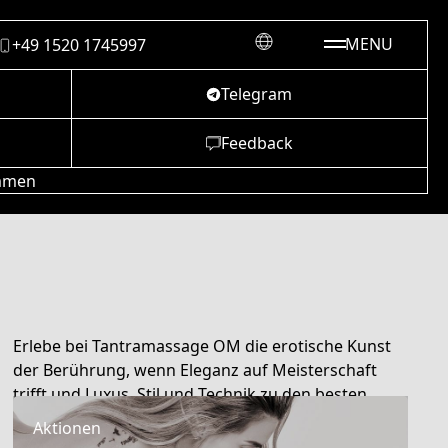
MENU
+49 1520 1745997
Telegram
Feedback
ommen
Erlebe bei Tantramassage OM die erotische Kunst
der Berührung, wenn Eleganz auf Meisterschaft
trifft und Luxus, Stil und Technik zu den besten
Massagen verschmelzen.
Aktionen