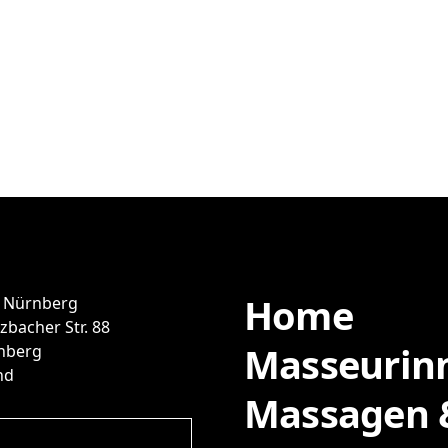
Home
 Nürnberg
zbacher Str. 88
Masseurin
nberg
nd
Massagen &