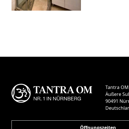
Tantra OM
Äußere Sul
90491 Nür
Deutschla
Öffnungszeiten