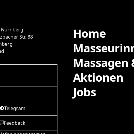
Home
 Nürnberg
zbacher Str. 88
Masseurin
nberg
nd
Massagen &
Aktionen
Jobs
Telegram
Feedback